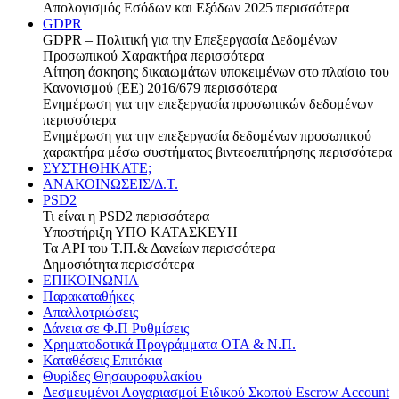
Απολογισμός Εσόδων και Εξόδων 2025
περισσότερα
GDPR
GDPR – Πολιτική για την Επεξεργασία Δεδομένων
Προσωπικού Χαρακτήρα
περισσότερα
Αίτηση άσκησης δικαιωμάτων υποκειμένων στο πλαίσιο του
Κανονισμού (ΕΕ) 2016/679
περισσότερα
Ενημέρωση για την επεξεργασία προσωπικών δεδομένων
περισσότερα
Ενημέρωση για την επεξεργασία δεδομένων προσωπικού
χαρακτήρα μέσω συστήματος βιντεοεπιτήρησης
περισσότερα
ΣΥΣΤΗΘΗΚΑΤΕ;
ΑΝΑΚΟΙΝΩΣΕΙΣ/Δ.Τ.
PSD2
Τι είναι η PSD2
περισσότερα
Υποστήριξη
ΥΠΟ ΚΑΤΑΣΚΕΥΗ
Τα API του Τ.Π.& Δανείων
περισσότερα
Δημοσιότητα
περισσότερα
ΕΠΙΚΟΙΝΩΝΙΑ
Παρακαταθήκες
Απαλλοτριώσεις
Δάνεια σε Φ.Π Ρυθμίσεις
Χρηματοδοτικά Προγράμματα ΟΤΑ & Ν.Π.
Καταθέσεις Επιτόκια
Θυρίδες Θησαυροφυλακίου
Δεσμευμένοι Λογαριασμοί Ειδικού Σκοπού Escrow Account