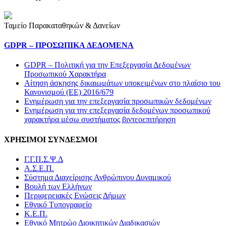
Ταμείο Παρακαταθηκών & Δανείων
GDPR – ΠΡΟΣΩΠΙΚA ΔΕΔΟΜEΝΑ
GDPR – Πολιτική για την Επεξεργασία Δεδομένων
Προσωπικού Χαρακτήρα
Αίτηση άσκησης δικαιωμάτων υποκειμένων στο πλαίσιο του
Κανονισμού (ΕΕ) 2016/679
Ενημέρωση για την επεξεργασία προσωπικών δεδομένων
Ενημέρωση για την επεξεργασία δεδομένων προσωπικού
χαρακτήρα μέσω συστήματος βιντεοεπιτήρηση
ΧΡΗΣΙΜΟΙ ΣΥΝΔΕΣΜΟΙ
Γ.Γ.Π.Σ.Ψ.Δ
Α.Σ.Ε.Π.
Σύστημα Διαχείρισης Ανθρώπινου Δυναμικού
Βουλή των Ελλήνων
Περιφερειακές Ενώσεις Δήμων
Εθνικό Τυπογραφείο
Κ.Ε.Π.
Εθνικό Μητρώο Διοικητικών Διαδικασιών