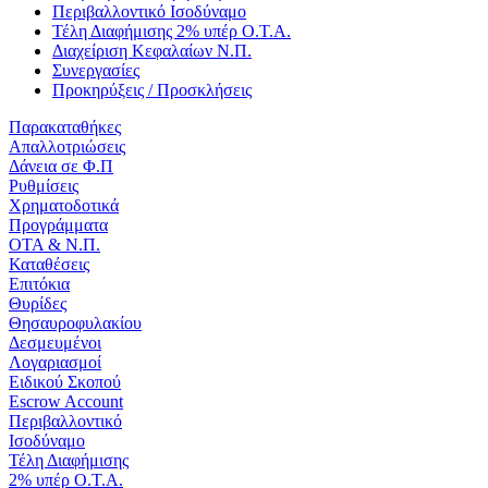
Περιβαλλοντικό Ισοδύναμο
Τέλη Διαφήμισης 2% υπέρ Ο.Τ.Α.
Διαχείριση Κεφαλαίων Ν.Π.
Συνεργασίες
Προκηρύξεις / Προσκλήσεις
Παρακαταθήκες
Απαλλοτριώσεις
Δάνεια σε Φ.Π
Ρυθμίσεις
Χρηματοδοτικά
Προγράμματα
ΟΤΑ & Ν.Π.
Καταθέσεις
Επιτόκια
Θυρίδες
Θησαυροφυλακίου
Δεσμευμένοι
Λογαριασμοί
Ειδικού Σκοπού
Escrow Account
Περιβαλλοντικό
Ισοδύναμο
Τέλη Διαφήμισης
2% υπέρ Ο.Τ.Α.