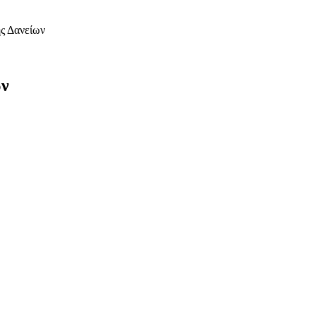
ης Δανείων
ων