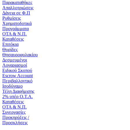
Παρακαταθήκες
Απαλλοτριώσεις
Δάνεια σε Φ.Π
Ρυθμίσεις
Χρηματοδοτικά
Προγράμματα
ΟΤΑ & Ν.Π.
Καταθέσεις
Επιτόκια
Θυρίδες
Θησαυροφυλακίου
Δεσμευμένοι
Λογαριασμοί
Ειδικού Σκοπού
Escrow Account
Περιβαλλοντικό
Ισοδύναμο
Τέλη Διαφήμισης
2% υπέρ Ο.Τ.Α.
Καταθέσεις
ΟΤΑ & Ν.Π.
Συνεργασίες
Προκηρύξεις /
Προσκλήσεις