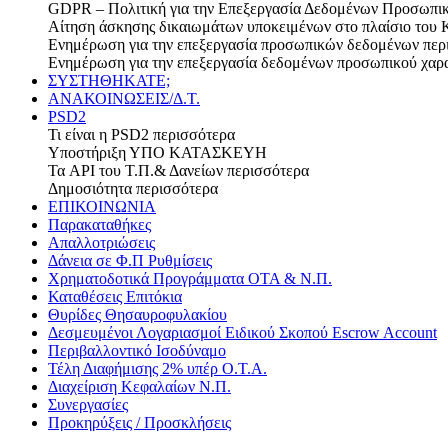
GDPR – Πολιτική για την Επεξεργασία Δεδομένων Προσωπι
Αίτηση άσκησης δικαιωμάτων υποκειμένων στο πλαίσιο του 
Ενημέρωση για την επεξεργασία προσωπικών δεδομένων
περ
Ενημέρωση για την επεξεργασία δεδομένων προσωπικού χαρ
ΣΥΣΤΗΘΗΚΑΤΕ;
ΑΝΑΚΟΙΝΩΣΕΙΣ/Δ.Τ.
PSD2
Τι είναι η PSD2
περισσότερα
Υποστήριξη
ΥΠΟ ΚΑΤΑΣΚΕΥΗ
Τα API του Τ.Π.& Δανείων
περισσότερα
Δημοσιότητα
περισσότερα
ΕΠΙΚΟΙΝΩΝΙΑ
Παρακαταθήκες
Απαλλοτριώσεις
Δάνεια σε Φ.Π Ρυθμίσεις
Χρηματοδοτικά Προγράμματα ΟΤΑ & Ν.Π.
Καταθέσεις Επιτόκια
Θυρίδες Θησαυροφυλακίου
Δεσμευμένοι Λογαριασμοί Ειδικού Σκοπού Escrow Account
Περιβαλλοντικό Ισοδύναμο
Τέλη Διαφήμισης 2% υπέρ Ο.Τ.Α.
Διαχείριση Κεφαλαίων Ν.Π.
Συνεργασίες
Προκηρύξεις / Προσκλήσεις