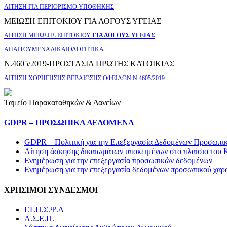
ΑΙΤΗΣΗ ΓΙΑ ΠΕΡΙΟΡΙΣΜΟ ΥΠΟΘΗΚΗΣ
ΜΕΙΩΣΗ ΕΠΙΤΟΚΙΟΥ ΓΙΑ ΛΟΓΟΥΣ ΥΓΕΙΑΣ
ΑΙΤΗΣΗ ΜΕΙΩΣΗΣ ΕΠΙΤΟΚΙΟΥ
ΓΙΑ ΛΟΓΟΥΣ ΥΓΕΙΑΣ
ΑΠΑΙΤΟΥΜΕΝΑ ΔΙΚΑΙΟΛΟΓΗΤΙΚΑ
Ν.4605/2019-ΠΡΟΣΤΑΣΙΑ ΠΡΩΤΗΣ ΚΑΤΟΙΚΙΑΣ
ΑΙΤΗΣΗ ΧΟΡΗΓΗΣΗΣ ΒΕΒΑΙΩΣΗΣ ΟΦΕΙΛΩΝ Ν.4605/2019
Ταμείο Παρακαταθηκών & Δανείων
GDPR – ΠΡΟΣΩΠΙΚA ΔΕΔΟΜEΝΑ
GDPR – Πολιτική για την Επεξεργασία Δεδομένων Προσωπι
Αίτηση άσκησης δικαιωμάτων υποκειμένων στο πλαίσιο του 
Ενημέρωση για την επεξεργασία προσωπικών δεδομένων
Ενημέρωση για την επεξεργασία δεδομένων προσωπικού χαρ
ΧΡΗΣΙΜΟΙ ΣΥΝΔΕΣΜΟΙ
Γ.Γ.Π.Σ.Ψ.Δ
Α.Σ.Ε.Π.