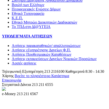
Σύστημα Διαχείρισης Ανθρώπινου Δυναμικού
Βουλή των Ελλήνων
Περιφερειακές Ενώσεις Δήμων
Εθνικό Τυπογραφείο
Κ.Ε.Π.
Εθνικό Μητρώο Διοικητικών Διαδικασιών
Το ΤΠΔ στη ΔΙ@ΥΓΕΙΑ
ΥΠΟΔΕΙΓΜΑΤΑ ΑΙΤΗΣΕΩΝ
Αιτήσεις παρακαταθηκών/ απαλλοτριώσεων
Αιτήσεις εξυπηρέτησης Δανείων Φ.Π.
Αιτήσεις Προθεσμιακών Καταθέσεων
Αιτήσεις εκταμιεύσεων Δανείων Νομικών Προσώπων
Λοιπές αιτήσεις
Τηλεφωνική Εξυπηρέτηση
213 2116100
Καθημερινά 8:30 - 14:30
Χάρτης
Βρείτε το πλησιέστερο Κατάστημα
Επικοινωνία
tpd@tpd.gr
Στεγαστικά Δάνεια
213 211 6555
e-Money
213 211 6567