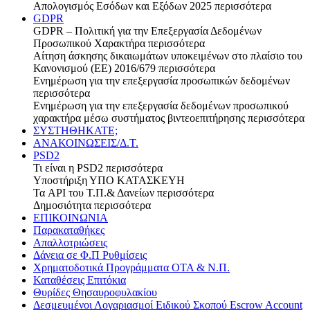
Απολογισμός Εσόδων και Εξόδων 2025
περισσότερα
GDPR
GDPR – Πολιτική για την Επεξεργασία Δεδομένων
Προσωπικού Χαρακτήρα
περισσότερα
Αίτηση άσκησης δικαιωμάτων υποκειμένων στο πλαίσιο του
Κανονισμού (ΕΕ) 2016/679
περισσότερα
Ενημέρωση για την επεξεργασία προσωπικών δεδομένων
περισσότερα
Ενημέρωση για την επεξεργασία δεδομένων προσωπικού
χαρακτήρα μέσω συστήματος βιντεοεπιτήρησης
περισσότερα
ΣΥΣΤΗΘΗΚΑΤΕ;
ΑΝΑΚΟΙΝΩΣΕΙΣ/Δ.Τ.
PSD2
Τι είναι η PSD2
περισσότερα
Υποστήριξη
ΥΠΟ ΚΑΤΑΣΚΕΥΗ
Τα API του Τ.Π.& Δανείων
περισσότερα
Δημοσιότητα
περισσότερα
ΕΠΙΚΟΙΝΩΝΙΑ
Παρακαταθήκες
Απαλλοτριώσεις
Δάνεια σε Φ.Π Ρυθμίσεις
Χρηματοδοτικά Προγράμματα ΟΤΑ & Ν.Π.
Καταθέσεις Επιτόκια
Θυρίδες Θησαυροφυλακίου
Δεσμευμένοι Λογαριασμοί Ειδικού Σκοπού Escrow Account