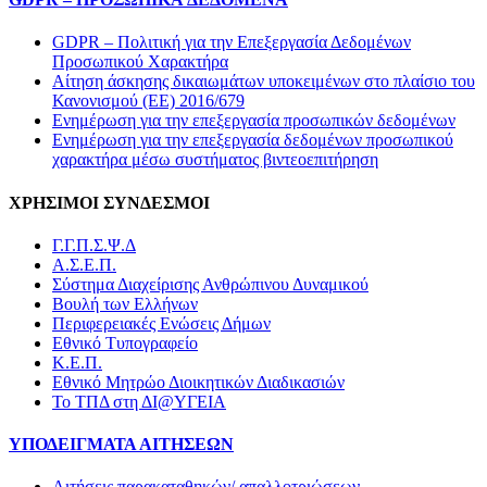
GDPR – Πολιτική για την Επεξεργασία Δεδομένων
Προσωπικού Χαρακτήρα
Αίτηση άσκησης δικαιωμάτων υποκειμένων στο πλαίσιο του
Κανονισμού (ΕΕ) 2016/679
Ενημέρωση για την επεξεργασία προσωπικών δεδομένων
Ενημέρωση για την επεξεργασία δεδομένων προσωπικού
χαρακτήρα μέσω συστήματος βιντεοεπιτήρηση
ΧΡΗΣΙΜΟΙ ΣΥΝΔΕΣΜΟΙ
Γ.Γ.Π.Σ.Ψ.Δ
Α.Σ.Ε.Π.
Σύστημα Διαχείρισης Ανθρώπινου Δυναμικού
Βουλή των Ελλήνων
Περιφερειακές Ενώσεις Δήμων
Εθνικό Τυπογραφείο
Κ.Ε.Π.
Εθνικό Μητρώο Διοικητικών Διαδικασιών
Το ΤΠΔ στη ΔΙ@ΥΓΕΙΑ
ΥΠΟΔΕΙΓΜΑΤΑ ΑΙΤΗΣΕΩΝ
Αιτήσεις παρακαταθηκών/ απαλλοτριώσεων