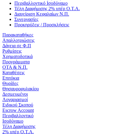
Περιβαλλοντικό Ισοδύναμο
Τέλη Διαφήμισης 2% υπέρ Ο.Τ.Α.
Διαχείριση Κεφαλαίων Ν.Π.
Συνεργασίες
Προκηρύξεις / Προσκλήσεις
Παρακαταθήκες
Απαλλοτριώσεις
Δάνεια σε Φ.Π
Ρυθμίσεις
Χρηματοδοτικά
Προγράμματα
ΟΤΑ & Ν.Π.
Καταθέσεις
Επιτόκια
Θυρίδες
Θησαυροφυλακίου
Δεσμευμένοι
Λογαριασμοί
Ειδικού Σκοπού
Escrow Account
Περιβαλλοντικό
Ισοδύναμο
Τέλη Διαφήμισης
2% υπέρ Ο.Τ.Α.