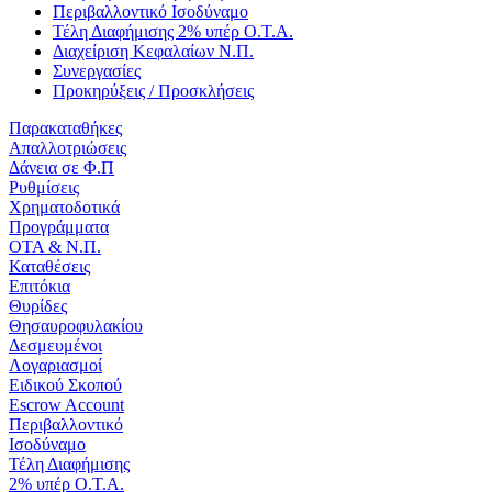
Περιβαλλοντικό Ισοδύναμο
Τέλη Διαφήμισης 2% υπέρ Ο.Τ.Α.
Διαχείριση Κεφαλαίων Ν.Π.
Συνεργασίες
Προκηρύξεις / Προσκλήσεις
Παρακαταθήκες
Απαλλοτριώσεις
Δάνεια σε Φ.Π
Ρυθμίσεις
Χρηματοδοτικά
Προγράμματα
ΟΤΑ & Ν.Π.
Καταθέσεις
Επιτόκια
Θυρίδες
Θησαυροφυλακίου
Δεσμευμένοι
Λογαριασμοί
Ειδικού Σκοπού
Escrow Account
Περιβαλλοντικό
Ισοδύναμο
Τέλη Διαφήμισης
2% υπέρ Ο.Τ.Α.