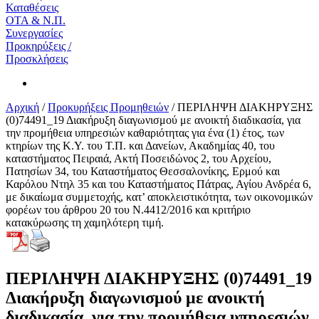
Καταθέσεις
ΟΤΑ & Ν.Π.
Συνεργασίες
Προκηρύξεις /
Προσκλήσεις
Αρχική
/
Προκυρήξεις Προμηθειών
/
ΠΕΡΙΛΗΨΗ ΔΙΑΚΗΡΥΞΗΣ
(0)74491_19 Διακήρυξη διαγωνισμού με ανοικτή διαδικασία, για
την προμήθεια υπηρεσιών καθαριότητας για ένα (1) έτος, των
κτηρίων της Κ.Υ. του Τ.Π. και Δανείων, Ακαδημίας 40, του
καταστήματος Πειραιά, Ακτή Ποσειδώνος 2, του Αρχείου,
Πατησίων 34, του Καταστήματος Θεσσαλονίκης, Ερμού και
Καρόλου Ντηλ 35 και του Καταστήματος Πάτρας, Αγίου Ανδρέα 6,
με δικαίωμα συμμετοχής, κατ’ αποκλειστικότητα, των οικονομικών
φορέων του άρθρου 20 του Ν.4412/2016 και κριτήριο
κατακύρωσης τη χαμηλότερη τιμή.
ΠΕΡΙΛΗΨΗ ΔΙΑΚΗΡΥΞΗΣ (0)74491_19
Διακήρυξη διαγωνισμού με ανοικτή
διαδικασία, για την προμήθεια υπηρεσιών