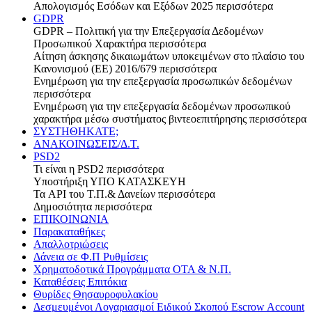
Απολογισμός Εσόδων και Εξόδων 2025
περισσότερα
GDPR
GDPR – Πολιτική για την Επεξεργασία Δεδομένων
Προσωπικού Χαρακτήρα
περισσότερα
Αίτηση άσκησης δικαιωμάτων υποκειμένων στο πλαίσιο του
Κανονισμού (ΕΕ) 2016/679
περισσότερα
Ενημέρωση για την επεξεργασία προσωπικών δεδομένων
περισσότερα
Ενημέρωση για την επεξεργασία δεδομένων προσωπικού
χαρακτήρα μέσω συστήματος βιντεοεπιτήρησης
περισσότερα
ΣΥΣΤΗΘΗΚΑΤΕ;
ΑΝΑΚΟΙΝΩΣΕΙΣ/Δ.Τ.
PSD2
Τι είναι η PSD2
περισσότερα
Υποστήριξη
ΥΠΟ ΚΑΤΑΣΚΕΥΗ
Τα API του Τ.Π.& Δανείων
περισσότερα
Δημοσιότητα
περισσότερα
ΕΠΙΚΟΙΝΩΝΙΑ
Παρακαταθήκες
Απαλλοτριώσεις
Δάνεια σε Φ.Π Ρυθμίσεις
Χρηματοδοτικά Προγράμματα ΟΤΑ & Ν.Π.
Καταθέσεις Επιτόκια
Θυρίδες Θησαυροφυλακίου
Δεσμευμένοι Λογαριασμοί Ειδικού Σκοπού Escrow Account