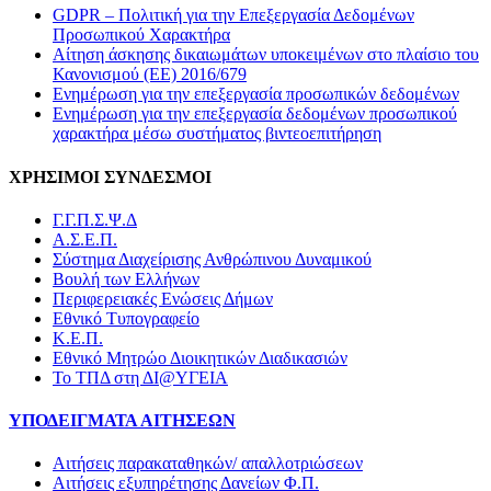
GDPR – Πολιτική για την Επεξεργασία Δεδομένων
Προσωπικού Χαρακτήρα
Αίτηση άσκησης δικαιωμάτων υποκειμένων στο πλαίσιο του
Κανονισμού (ΕΕ) 2016/679
Ενημέρωση για την επεξεργασία προσωπικών δεδομένων
Ενημέρωση για την επεξεργασία δεδομένων προσωπικού
χαρακτήρα μέσω συστήματος βιντεοεπιτήρηση
ΧΡΗΣΙΜΟΙ ΣΥΝΔΕΣΜΟΙ
Γ.Γ.Π.Σ.Ψ.Δ
Α.Σ.Ε.Π.
Σύστημα Διαχείρισης Ανθρώπινου Δυναμικού
Βουλή των Ελλήνων
Περιφερειακές Ενώσεις Δήμων
Εθνικό Τυπογραφείο
Κ.Ε.Π.
Εθνικό Μητρώο Διοικητικών Διαδικασιών
Το ΤΠΔ στη ΔΙ@ΥΓΕΙΑ
ΥΠΟΔΕΙΓΜΑΤΑ ΑΙΤΗΣΕΩΝ
Αιτήσεις παρακαταθηκών/ απαλλοτριώσεων
Αιτήσεις εξυπηρέτησης Δανείων Φ.Π.