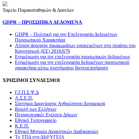
Ταμείο Παρακαταθηκών & Δανείων
GDPR – ΠΡΟΣΩΠΙΚA ΔΕΔΟΜEΝΑ
GDPR – Πολιτική για την Επεξεργασία Δεδομένων
Προσωπικού Χαρακτήρα
Αίτηση άσκησης δικαιωμάτων υποκειμένων στο πλαίσιο του
Κανονισμού (ΕΕ) 2016/679
Ενημέρωση για την επεξεργασία προσωπικών δεδομένων
Ενημέρωση για την επεξεργασία δεδομένων προσωπικού
χαρακτήρα μέσω συστήματος βιντεοεπιτήρηση
ΧΡΗΣΙΜΟΙ ΣΥΝΔΕΣΜΟΙ
Γ.Γ.Π.Σ.Ψ.Δ
Α.Σ.Ε.Π.
Σύστημα Διαχείρισης Ανθρώπινου Δυναμικού
Βουλή των Ελλήνων
Περιφερειακές Ενώσεις Δήμων
Εθνικό Τυπογραφείο
Κ.Ε.Π.
Εθνικό Μητρώο Διοικητικών Διαδικασιών
Το ΤΠΔ στη ΔΙ@ΥΓΕΙΑ