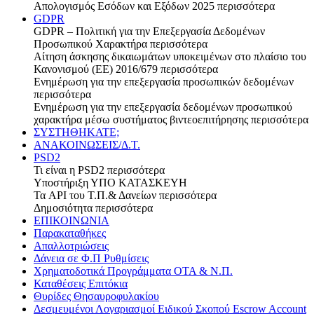
Απολογισμός Εσόδων και Εξόδων 2025
περισσότερα
GDPR
GDPR – Πολιτική για την Επεξεργασία Δεδομένων
Προσωπικού Χαρακτήρα
περισσότερα
Αίτηση άσκησης δικαιωμάτων υποκειμένων στο πλαίσιο του
Κανονισμού (ΕΕ) 2016/679
περισσότερα
Ενημέρωση για την επεξεργασία προσωπικών δεδομένων
περισσότερα
Ενημέρωση για την επεξεργασία δεδομένων προσωπικού
χαρακτήρα μέσω συστήματος βιντεοεπιτήρησης
περισσότερα
ΣΥΣΤΗΘΗΚΑΤΕ;
ΑΝΑΚΟΙΝΩΣΕΙΣ/Δ.Τ.
PSD2
Τι είναι η PSD2
περισσότερα
Υποστήριξη
ΥΠΟ ΚΑΤΑΣΚΕΥΗ
Τα API του Τ.Π.& Δανείων
περισσότερα
Δημοσιότητα
περισσότερα
ΕΠΙΚΟΙΝΩΝΙΑ
Παρακαταθήκες
Απαλλοτριώσεις
Δάνεια σε Φ.Π Ρυθμίσεις
Χρηματοδοτικά Προγράμματα ΟΤΑ & Ν.Π.
Καταθέσεις Επιτόκια
Θυρίδες Θησαυροφυλακίου
Δεσμευμένοι Λογαριασμοί Ειδικού Σκοπού Escrow Account