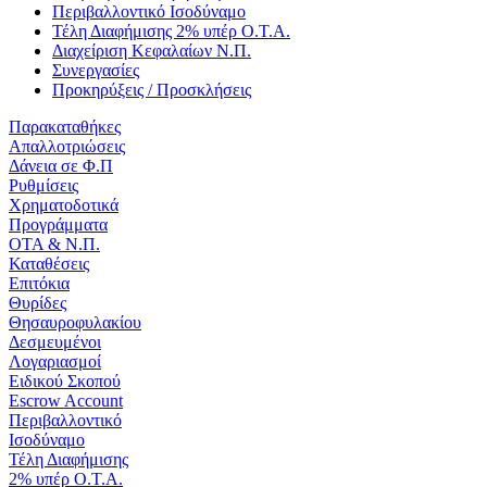
Περιβαλλοντικό Ισοδύναμο
Τέλη Διαφήμισης 2% υπέρ Ο.Τ.Α.
Διαχείριση Κεφαλαίων Ν.Π.
Συνεργασίες
Προκηρύξεις / Προσκλήσεις
Παρακαταθήκες
Απαλλοτριώσεις
Δάνεια σε Φ.Π
Ρυθμίσεις
Χρηματοδοτικά
Προγράμματα
ΟΤΑ & Ν.Π.
Καταθέσεις
Επιτόκια
Θυρίδες
Θησαυροφυλακίου
Δεσμευμένοι
Λογαριασμοί
Ειδικού Σκοπού
Escrow Account
Περιβαλλοντικό
Ισοδύναμο
Τέλη Διαφήμισης
2% υπέρ Ο.Τ.Α.