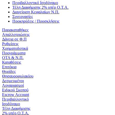
Περιβαλλοντικό Ισοδύναμο
Τέλη Διαφήμισης 2% υπέρ Ο.Τ.Α.
Διαχείριση Κεφαλαίων Ν.Π.
Συνεργασίες
Προκηρύξεις / Προσκλήσεις
Παρακαταθήκες
Απαλλοτριώσεις
Δάνεια σε Φ.Π
Ρυθμίσεις
Χρηματοδοτικά
Προγράμματα
ΟΤΑ & Ν.Π.
Καταθέσεις
Επιτόκια
Θυρίδες
Θησαυροφυλακίου
Δεσμευμένοι
Λογαριασμοί
Ειδικού Σκοπού
Escrow Account
Περιβαλλοντικό
Ισοδύναμο
Τέλη Διαφήμισης
2% υπέρ Ο.Τ.Α.