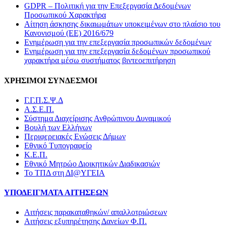
GDPR – Πολιτική για την Επεξεργασία Δεδομένων
Προσωπικού Χαρακτήρα
Αίτηση άσκησης δικαιωμάτων υποκειμένων στο πλαίσιο του
Κανονισμού (ΕΕ) 2016/679
Ενημέρωση για την επεξεργασία προσωπικών δεδομένων
Ενημέρωση για την επεξεργασία δεδομένων προσωπικού
χαρακτήρα μέσω συστήματος βιντεοεπιτήρηση
ΧΡΗΣΙΜΟΙ ΣΥΝΔΕΣΜΟΙ
Γ.Γ.Π.Σ.Ψ.Δ
Α.Σ.Ε.Π.
Σύστημα Διαχείρισης Ανθρώπινου Δυναμικού
Βουλή των Ελλήνων
Περιφερειακές Ενώσεις Δήμων
Εθνικό Τυπογραφείο
Κ.Ε.Π.
Εθνικό Μητρώο Διοικητικών Διαδικασιών
Το ΤΠΔ στη ΔΙ@ΥΓΕΙΑ
ΥΠΟΔΕΙΓΜΑΤΑ ΑΙΤΗΣΕΩΝ
Αιτήσεις παρακαταθηκών/ απαλλοτριώσεων
Αιτήσεις εξυπηρέτησης Δανείων Φ.Π.