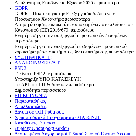
Απολογισμός Εσόδων και Εξόδων 2025
περισσότερα
GDPR
GDPR – Πολιτική για την Επεξεργασία Δεδομένων
Προσωπικού Χαρακτήρα
περισσότερα
Αίτηση άσκησης δικαιωμάτων υποκειμένων στο πλαίσιο του
Κανονισμού (ΕΕ) 2016/679
περισσότερα
Ενημέρωση για την επεξεργασία προσωπικών δεδομένων
περισσότερα
Ενημέρωση για την επεξεργασία δεδομένων προσωπικού
χαρακτήρα μέσω συστήματος βιντεοεπιτήρησης
περισσότερα
ΣΥΣΤΗΘΗΚΑΤΕ;
ΑΝΑΚΟΙΝΩΣΕΙΣ/Δ.Τ.
PSD2
Τι είναι η PSD2
περισσότερα
Υποστήριξη
ΥΠΟ ΚΑΤΑΣΚΕΥΗ
Τα API του Τ.Π.& Δανείων
περισσότερα
Δημοσιότητα
περισσότερα
ΕΠΙΚΟΙΝΩΝΙΑ
Παρακαταθήκες
Απαλλοτριώσεις
Δάνεια σε Φ.Π Ρυθμίσεις
Χρηματοδοτικά Προγράμματα ΟΤΑ & Ν.Π.
Καταθέσεις Επιτόκια
Θυρίδες Θησαυροφυλακίου
Δεσμευμένοι Λογαριασμοί Ειδικού Σκοπού Escrow Account