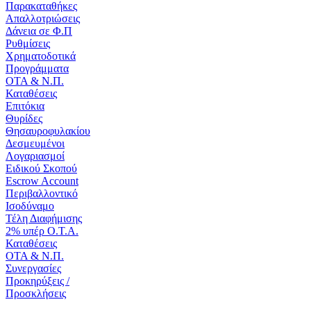
Παρακαταθήκες
Απαλλοτριώσεις
Δάνεια σε Φ.Π
Ρυθμίσεις
Χρηματοδοτικά
Προγράμματα
ΟΤΑ & Ν.Π.
Καταθέσεις
Επιτόκια
Θυρίδες
Θησαυροφυλακίου
Δεσμευμένοι
Λογαριασμοί
Ειδικού Σκοπού
Escrow Account
Περιβαλλοντικό
Ισοδύναμο
Τέλη Διαφήμισης
2% υπέρ Ο.Τ.Α.
Καταθέσεις
ΟΤΑ & Ν.Π.
Συνεργασίες
Προκηρύξεις /
Προσκλήσεις