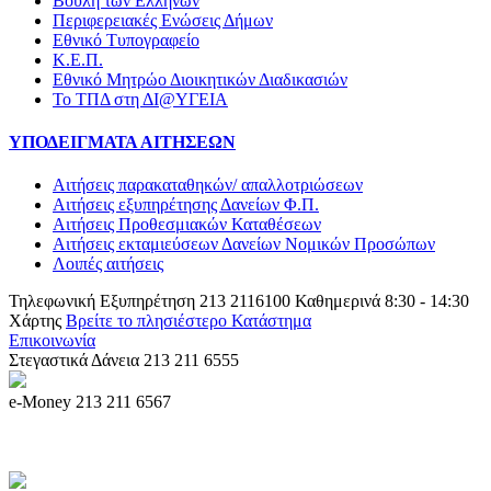
Βουλή των Ελλήνων
Περιφερειακές Ενώσεις Δήμων
Εθνικό Τυπογραφείο
Κ.Ε.Π.
Εθνικό Μητρώο Διοικητικών Διαδικασιών
Το ΤΠΔ στη ΔΙ@ΥΓΕΙΑ
ΥΠΟΔΕΙΓΜΑΤΑ ΑΙΤΗΣΕΩΝ
Αιτήσεις παρακαταθηκών/ απαλλοτριώσεων
Αιτήσεις εξυπηρέτησης Δανείων Φ.Π.
Αιτήσεις Προθεσμιακών Καταθέσεων
Αιτήσεις εκταμιεύσεων Δανείων Νομικών Προσώπων
Λοιπές αιτήσεις
Τηλεφωνική Εξυπηρέτηση
213 2116100
Καθημερινά 8:30 - 14:30
Χάρτης
Βρείτε το πλησιέστερο Κατάστημα
Επικοινωνία
tpd@tpd.gr
Στεγαστικά Δάνεια
213 211 6555
e-Money
213 211 6567