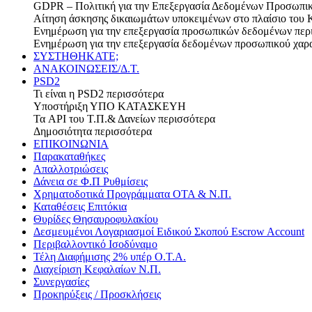
GDPR – Πολιτική για την Επεξεργασία Δεδομένων Προσωπι
Αίτηση άσκησης δικαιωμάτων υποκειμένων στο πλαίσιο του 
Ενημέρωση για την επεξεργασία προσωπικών δεδομένων
περ
Ενημέρωση για την επεξεργασία δεδομένων προσωπικού χαρ
ΣΥΣΤΗΘΗΚΑΤΕ;
ΑΝΑΚΟΙΝΩΣΕΙΣ/Δ.Τ.
PSD2
Τι είναι η PSD2
περισσότερα
Υποστήριξη
ΥΠΟ ΚΑΤΑΣΚΕΥΗ
Τα API του Τ.Π.& Δανείων
περισσότερα
Δημοσιότητα
περισσότερα
ΕΠΙΚΟΙΝΩΝΙΑ
Παρακαταθήκες
Απαλλοτριώσεις
Δάνεια σε Φ.Π Ρυθμίσεις
Χρηματοδοτικά Προγράμματα ΟΤΑ & Ν.Π.
Καταθέσεις Επιτόκια
Θυρίδες Θησαυροφυλακίου
Δεσμευμένοι Λογαριασμοί Ειδικού Σκοπού Escrow Account
Περιβαλλοντικό Ισοδύναμο
Τέλη Διαφήμισης 2% υπέρ Ο.Τ.Α.
Διαχείριση Κεφαλαίων Ν.Π.
Συνεργασίες
Προκηρύξεις / Προσκλήσεις